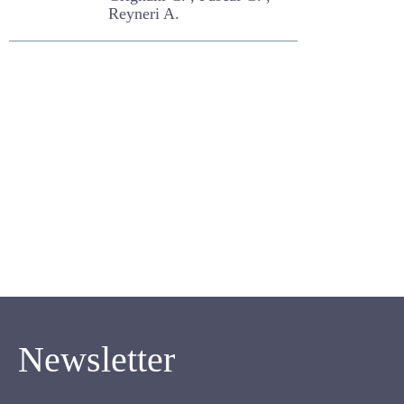
espèces et
pelouses d'alpages
(Alpes italiennes)
Grignani C. , Pascal G. ,
Reyneri A.
Newsletter
Inscrivez-vous pour recevoir notre newsletter.