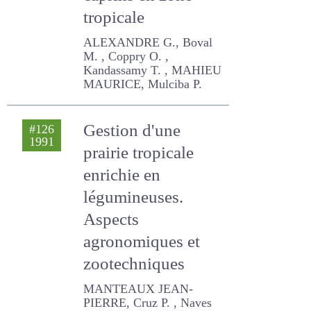
caprins en zone
tropicale
ALEXANDRE G., Boval M. ,
Coppry O. , Kandassamy T. ,
MAHIEU MAURICE, Mulciba
P.
Gestion d'une
#126
1991
prairie tropicale
enrichie en
légumineuses.
Aspects
agronomiques et
zootechniques
MANTEAUX JEAN-PIERRE,