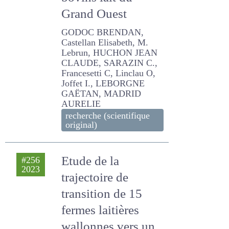
fourragers bovins
lait du Grand Ouest
GODOC BRENDAN,
Castellan Elisabeth, M.
Lebrun, HUCHON JEAN
CLAUDE, SARAZIN C.,
Francesetti C, Linclau O,
Joffet I., LEBORGNE
GAËTAN, MADRID AURELIE
recherche (scientifique
original)
Etude de la
#256
2023
trajectoire de
transition de 15
fermes laitières
wallonnes vers un