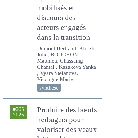
herbagers :
principes mobilisés
et discours des
acteurs engagés
dans la transition
Dumont Bertrand, Klötzli
Julie, BOUCHON Matthieu,
Chassaing Chantal ,
Kazakova Yanka , Vyara
Stefanova, Vicongne Marie
synthèse
Produire des
#265
2026
bœufs herbagers
pour valoriser des