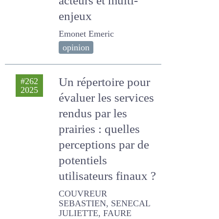
construction d'un
outil de
planification
multi-acteurs et
multi-enjeux
Emonet Emeric
opinion
Un répertoire pour
#262
2025
évaluer les services
rendus par les
prairies : quelles
perceptions par de
potentiels