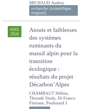
ETIENNE, KLUMPP Katja,
Rozier S., Labonté A.,
Antoine C., Meunier C.,
DELAGARDE REMY,
MICHAUD Audrey
recherche (scientifique
original)
Atouts et
#265
2026
faiblesses des
systèmes
ruminants du
massif alpin pour
la transition
écologique :
résultats du projet