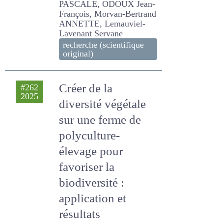
utilisateurs finaux
?
COUVREUR SEBASTIEN,
SENECAL JULIETTE, FAURE
PASCALE, ODOUX Jean-
François, Morvan-Bertrand
ANNETTE, Lemauviel-
Lavenant Servane
recherche (scientifique
original)
Créer de la diversité
#262
2025
végétale sur une
ferme de
polyculture-
élevage pour