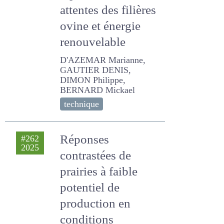
et de
démonstration
agrivoltaïque pour
répondre aux
attentes des
filières ovine et
énergie
renouvelable
D'AZEMAR Marianne,
GAUTIER DENIS, DIMON
Philippe, BERNARD Mickael
technique
Réponses
#262
2025
contrastées de