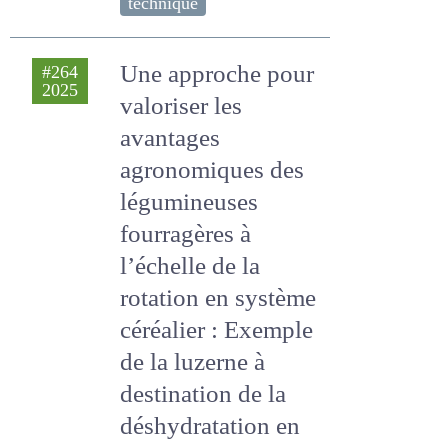
Décarbon’Alpes
CHAMBAUT Hélène,
Throude Sindy, Di Franco
Floriane, Poulenard J.
technique
Une approche pour
#264
2025
valoriser les
avantages
agronomiques des
légumineuses
fourragères à
l’échelle de la
rotation en
système céréalier :