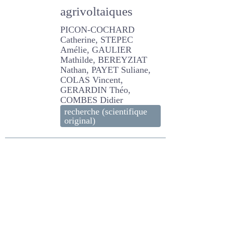
prairies à faible
potentiel de
production en
conditions
agrivoltaiques
PICON-COCHARD
Catherine, STEPEC Amélie,
GAULIER Mathilde,
BEREYZIAT Nathan, PAYET
Suliane, COLAS Vincent,
GERARDIN Théo, COMBES
Didier
recherche (scientifique
original)