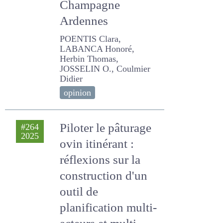
Exemple de la
luzerne à
destination de la
déshydratation en
Champagne
Ardennes
POENTIS Clara, LABANCA
Honoré, Herbin Thomas,
JOSSELIN O., Coulmier
Didier
opinion
Piloter le pâturage
#264
2025
ovin itinérant :
réflexions sur la