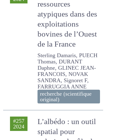
atypiques dans des
exploitations
bovines de l’Ouest
de la France
Sterling Damaris, PUECH
Thomas, DURANT Daphne,
GLINEC JEAN-FRANCOIS,
NOVAK SANDRA, Signoret
F, FARRUGGIA ANNE
recherche (scientifique
original)
L’albédo : un outil
#257
2024
spatial pour
valoriser le rôle des
prairies