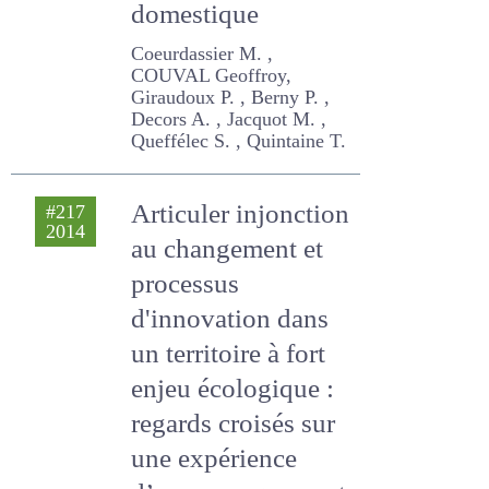
faune sauvage et
domestique
Coeurdassier M. , COUVAL
Geoffroy, Giraudoux P. ,
Berny P. , Decors A. ,
Jacquot M. , Queffélec S. ,
Quintaine T.
Articuler injonction
#217
2014
au changement et
processus
d'innovation dans
un territoire à fort
enjeu écologique :
regards croisés sur