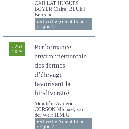
HUGUES, BOYER Claire,
BLUET Bertrand
recherche (scientifique
original)
Performance
#261
2025
environnementale
des fermes
d’élevage
favorisant la
biodiversité
Mondière Aymeric,
CORSON Michael, van der
Werf H.M.G.
recherche (scientifique
original)