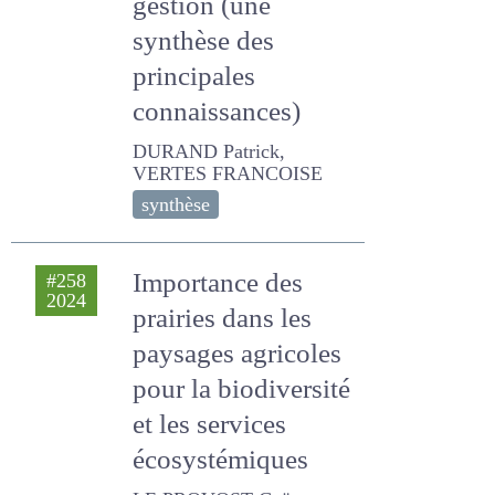
principales
connaissances)
DURAND Patrick, VERTES
FRANCOISE
synthèse
Importance des
#258
2024
prairies dans les
paysages agricoles
pour la biodiversité
et les services
écosystémiques
LE PROVOST Gaëtane,
Gross Nicolas, GROSS L,