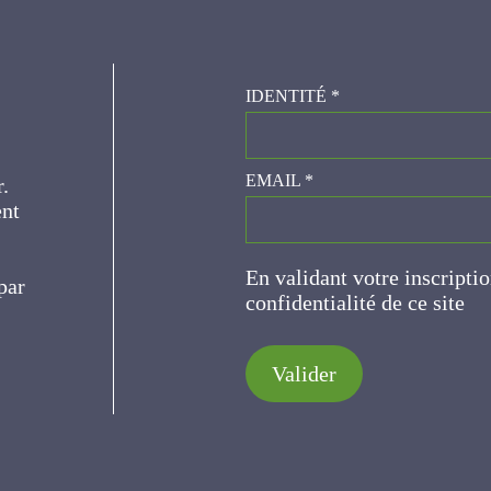
IDENTITÉ
*
er.
EMAIL
*
ce
En validant votre inscripti
de confidentialité de ce s
Valider