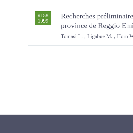
Recherches préliminaire
#158
1999
province de Reggio Emili
Tomasi L. , Ligabue M. , Horn W. , R