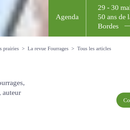
29 - 30 m
Agenda
50 ans de
Bordes
Tous les arti
et les prairies
La revue Fourrages
s par
Comment