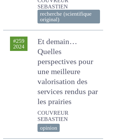
MICHAUD Audrey,
COUVREUR SEBASTIEN
recherche (scientifique
original)
Et demain… Quelles
#259
2024
perspectives pour
une meilleure
valorisation des
services rendus
par les prairies
COUVREUR SEBASTIEN
opinion
Importance des
#258