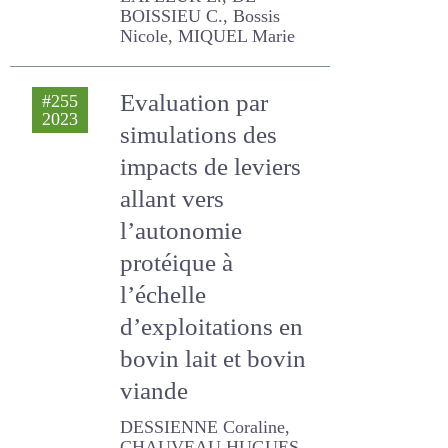
KENTZEL Marion,
BERTRAND Eric, BRUN-
LAFLEUR L., DE BOISSIEU C.,
Bossis Nicole, MIQUEL
Marie
Evaluation par
#255
2023
simulations des
impacts de leviers
allant vers
l’autonomie
protéique à
l’échelle
d’exploitations en
bovin lait et bovin
viande