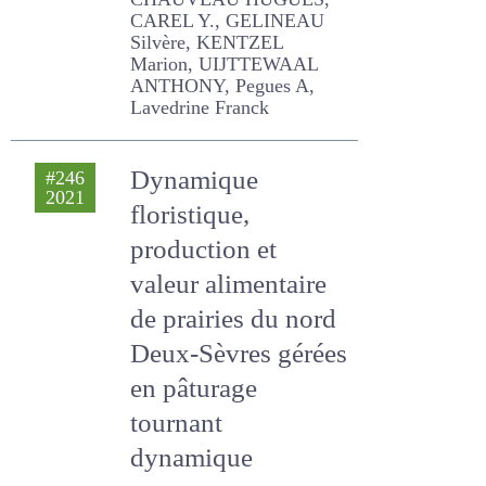
DESSIENNE Coraline,
CHAUVEAU HUGUES,
CAREL Y., GELINEAU
Silvère, KENTZEL Marion,
UIJTTEWAAL ANTHONY,
Pegues A, Lavedrine
Franck
Dynamique
#246
2021
floristique,
production et
valeur alimentaire
de prairies du nord
Deux-Sèvres
gérées en pâturage
tournant