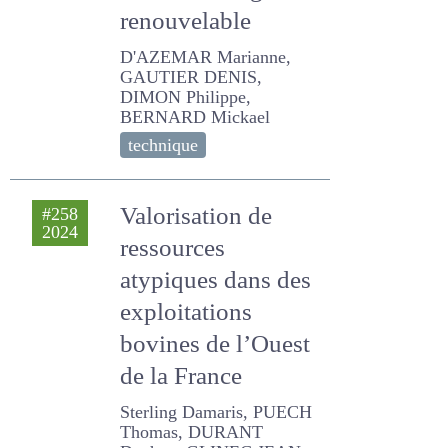
attentes des
filières ovine et
énergie
renouvelable
D'AZEMAR Marianne,
GAUTIER DENIS, DIMON
Philippe, BERNARD Mickael
technique
Valorisation de
#258
2024
ressources
atypiques dans des
exploitations
bovines de l’Ouest