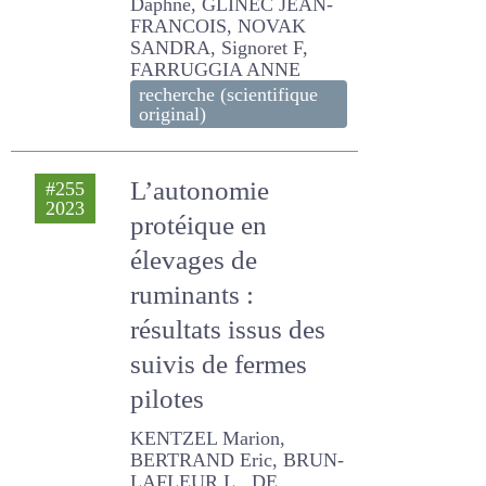
de la France
Sterling Damaris, PUECH
Thomas, DURANT Daphne,
GLINEC JEAN-FRANCOIS,
NOVAK SANDRA, Signoret
F, FARRUGGIA ANNE
recherche (scientifique
original)
L’autonomie
#255
2023
protéique en
élevages de
ruminants :
résultats issus des
suivis de fermes
pilotes