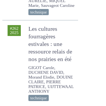
Castellan Elisabeth, DE
BOISSIEU C., KENTZEL
Marion, MADRID AURELIE,
MIQUEL Marie, Sauvageot
Caroline
technique
Les cultures
#262
2025
fourragères
estivales : une
ressource relais de
nos prairies en été
GIGOT Carole, DUCHENE
DAVID, Morand Elodie,
DOUINE CLAIRE, PIERRE
PATRICE, UIJTTEWAAL