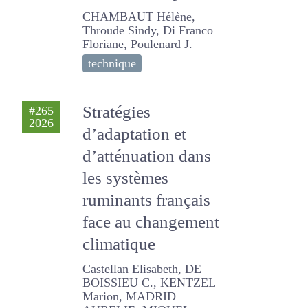
résultats du projet
Décarbon’Alpes
CHAMBAUT Hélène,
Throude Sindy, Di Franco
Floriane, Poulenard J.
technique
Stratégies
#265
2026
d’adaptation et
d’atténuation dans
les systèmes
ruminants
français face au
changement
climatique