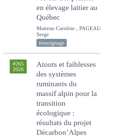
: le cas des prairies en
élevage laitier au
Québec
Matteau Caroline , PAGEAU
Serge
témoignage
Atouts et
#265
2026
faiblesses des
systèmes
ruminants du
massif alpin pour
la transition
écologique :