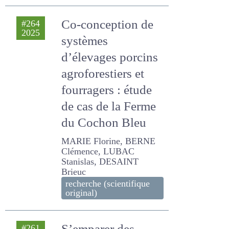
Morvan-Bertrand ANNETTE
technique
Co-conception de
#264
2025
systèmes
d’élevages porcins
agroforestiers et
fourragers : étude
de cas de la Ferme
du Cochon Bleu
MARIE Florine, BERNE
Clémence, LUBAC
Stanislas, DESAINT Brieuc
recherche (scientifique
original)