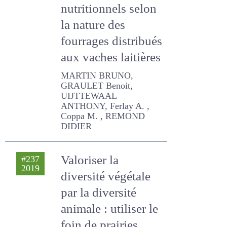
la nature des
fourrages
distribués aux
vaches laitières
MARTIN BRUNO, GRAULET
Benoit, UIJTTEWAAL
ANTHONY, Ferlay A. ,
Coppa M. , REMOND DIDIER
Valoriser la
#237
2019
diversité végétale
par la diversité
animale : utiliser le
foin de prairies
remarquables pour