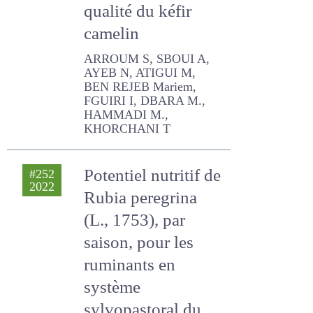
qualité du kéfir
camelin
ARROUM S, SBOUI A, AYEB
N, ATIGUI M, BEN REJEB
Mariem, FGUIRI I, DBARA M.,
HAMMADI M., KHORCHANI
T
Potentiel nutritif
#252
2022
de Rubia peregrina
(L., 1753), par
saison, pour les
ruminants en
système
sylvopastoral du
Nord-est Algérien