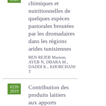
quelques espèces
pastorales
broutées par les
dromadaires dans
les régions arides
tunisiennes
BEN REJEB Mariem, AYEB N,
DBARA M., DADDI K.,
KHORCHANI T
Contribution des
#239
2019
produits laitiers
aux apports
nutritionnels selon