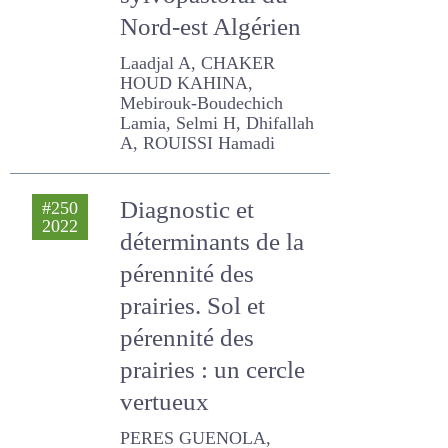
Laadjal A, CHAKER HOUD
KAHINA, Mebirouk-
Boudechich Lamia, Selmi
H, Dhifallah A, ROUISSI
Hamadi
Diagnostic et
#250
2022
déterminants de la
pérennité des
prairies. Sol et
pérennité des
prairies : un cercle
vertueux
PERES GUENOLA,
HOEFFNER K., CLUZEAU
DANIEL, DECAU Marie-