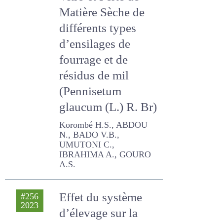
et Perte de Matière
Sèche de
différents types
d’ensilages de
fourrage et de
résidus de mil
(Pennisetum
glaucum (L.) R. Br)
Korombé H.S., ABDOU N.,
BADO V.B., UMUTONI C.,
IBRAHIMA A., GOURO A.S.
Effet du système
#256
2023
d’élevage sur la