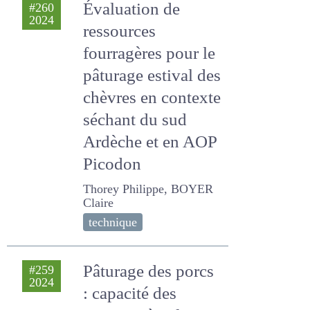
fourragères pour le
pâturage estival
des chèvres en
contexte séchant
du sud Ardèche et
en AOP Picodon
Thorey Philippe, BOYER
Claire
technique
Pâturage des porcs
#259
2024
: capacité des
animaux à
valoriser le