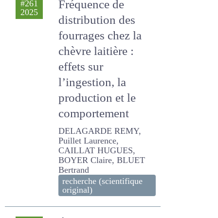
fourrages chez la
chèvre laitière :
effets sur
l’ingestion, la
production et le
comportement
DELAGARDE REMY, Puillet
Laurence, CAILLAT
HUGUES, BOYER Claire,
BLUET Bertrand
recherche (scientifique
original)
Évaluation de
#260
2024
ressources