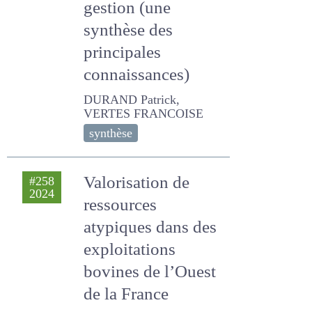
synthèse des
principales
connaissances)
DURAND Patrick, VERTES
FRANCOISE
synthèse
Valorisation de
#258
2024
ressources
atypiques dans des
exploitations
bovines de l’Ouest
de la France
Sterling Damaris, PUECH
Thomas, DURANT Daphne,