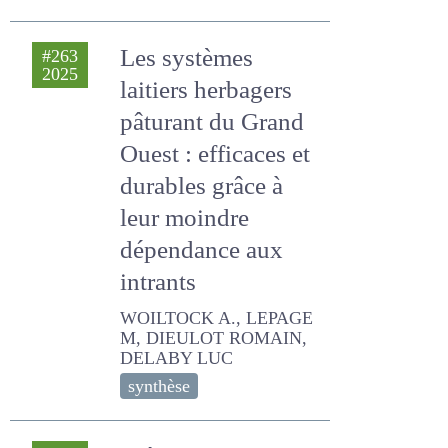
Les systèmes
#263
2025
laitiers herbagers
pâturant du Grand
Ouest : efficaces
et durables grâce à
leur moindre
dépendance aux
intrants
WOILTOCK A., LEPAGE M,
DIEULOT ROMAIN, DELABY
LUC
synthèse
Fréquence de
#261
2025
distribution des