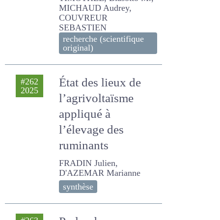
TIMOTHEE, Biasotto M.,
MICHAUD Audrey,
COUVREUR SEBASTIEN
recherche (scientifique
original)
État des lieux de
#262
2025
l’agrivoltaïsme
appliqué à l’élevage
des ruminants
FRADIN Julien, D'AZEMAR
Marianne
synthèse
Parler des
#263
2025
performances