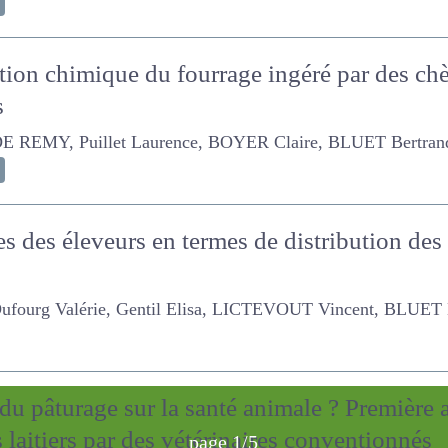
tion chimique du fourrage ingéré par des chè
us
 Puillet Laurence, BOYER Claire, BLUET Bertrand, CAILLA
s des éleveurs en termes de distribution d
g Valérie, Gentil Elisa, LICTEVOUT Vincent, BLUET Bertrand
page 1/5
 du pâturage sur la santé animale ? Premièr