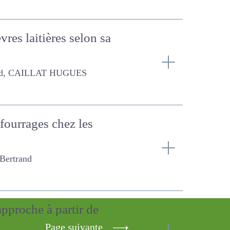
vres laitières selon sa
T HUGUES
es fourrages chez les
Page suivante
e approche à partir de