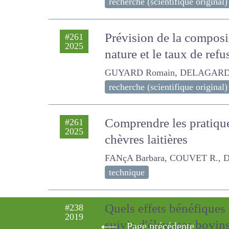
Théo, COMBES Didier
recherche (scientifique original)
Prévision de la composi
#261
2025
nature et le taux de ref
GUYARD Romain, DELAGARDE REMY,
recherche (scientifique original)
Comprendre les pratique
#261
2025
chèvres laitières
FANçA Barbara, COUVET R., Dufour
technique
Page précédente
Quels effets bénéfiques
#238