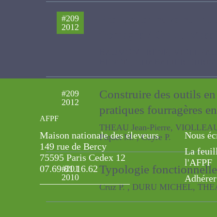
Production et valeur nu
#209
2012
fromages AOP du Massi
BAUMONT RENE, VIOLLEAU STEPH
CHRISTOPHE, Piquet M. , PICARD F
Construire des outils e
#209
2012
pratiques fourragères 
AFPF
THEAU Jean-Pierre, VIOLLEAU ST
Maison nationale des éleveurs
Nous éc
149 rue de Bercy
La feuil
75595 Paris Cedex 12
l'AFPF
Typologie fonctionnelle
#201
07.69.81.16.62
2010
Adhérer
Cruz P. , DURU MICHEL, THEAU Jea