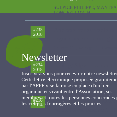
2019
suivis d'élevages bovins
SULPICE PHILIPPE, MANTEAUX JEAN
Analyse transversale de 
#235
2018
légumineuses fourragère
Cresson C. , Valorge F. , Casagran
Newsletter
Dialog’Alpes : Un outil 
#234
Inscrivez-vous pour recevoir notre newslett
2018
exploitations d’élevage b
Cette lettre électronique proposée
gratuitement par l'AFPF vise la mise en pla
THEAU Jean-Pierre, Pauthenet Y. , 
d'un lien organique et vivant entre
l'Association, ses membres et toutes les
personnes concernées par les cultures
Evaluation des fonction
#218
fourragères et les prairies.
2014
van den Pol-van Dasselaar A. , P