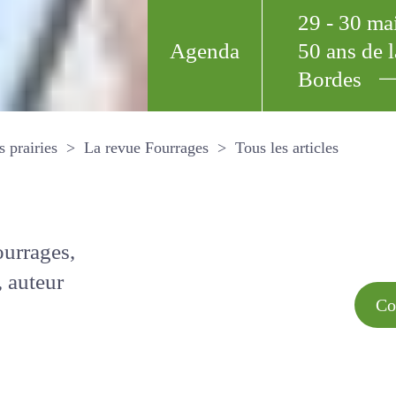
29 - 30 m
Agenda
50 ans de
Bordes
Tous les arti
et les prairies
La revue Fourrages
s par
Comment