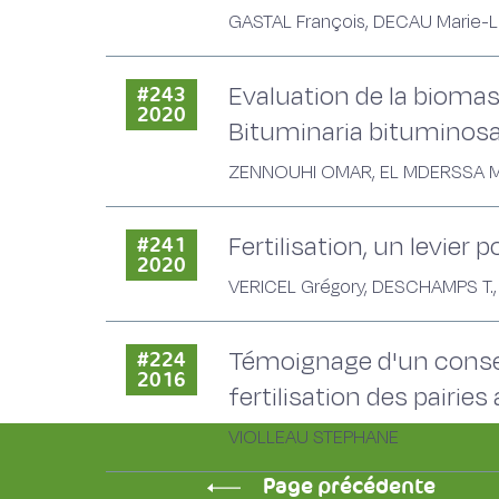
GASTAL François, DECAU Marie-
Evaluation de la biomass
#243
2020
Bituminaria bituminosa 
ZENNOUHI OMAR, EL MDERSSA M., Dio
Fertilisation, un levie
#241
2020
VERICEL Grégory, DESCHAMPS T., 
Témoignage d'un conseil
#224
2016
fertilisation des pairi
VIOLLEAU STEPHANE
Page précédente