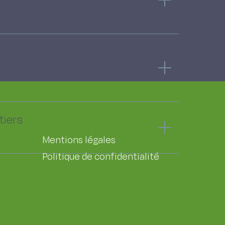
 Cornu A. , Portelli J.
'Est de la France.
tiers
Mentions légales
Politique de confidentialité