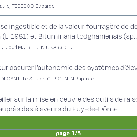
Laure, TEDESCO Edoardo
e ingestible et de la valeur fourragère de d
(L. 1981) et Bituminaria todghaniensis (sp.
uri M. , IBIJBIJEN J., NASSIRI L.
r pour assurer l’autonomie des systèmes d’éle
DEGAN F., Le Souder C. , SOËNEN Baptiste
ler sur la mise en oeuvre des outils de ra
es auprès des éleveurs du Puy-de-Dôme
page 1/5