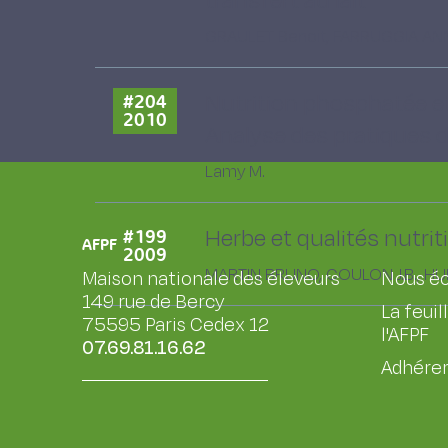
transfert au lait
GRAULET Benoit, FARRUGGIA ANNE, M
Nutrition phosphatée et
#204
2010
Analyse des pratiques de
Lamy M.
Herbe et qualités nutrit
#199
AFPF
2009
MARTIN BRUNO, COULON J.B., HURTA
Maison nationale des éleveurs
Nous éc
149 rue de Bercy
La feuil
75595 Paris Cedex 12
l'AFPF
07.69.81.16.62
Adhérer