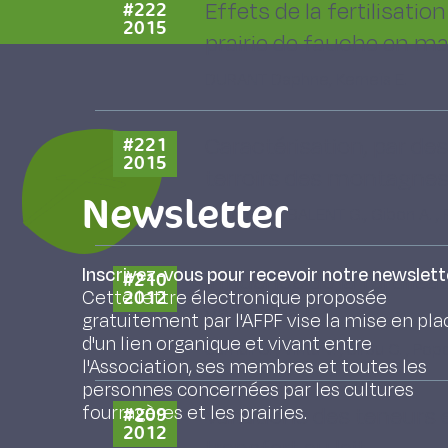
Effets de la fertilisation
#222
2015
prairie de fauche en ma
DURANT Daphne, Kerneïs E.
Caractérisation, par de
#221
2015
terroirs des montagnes
Newsletter
Bertoni G. , BALENT G., Gibon A. , R
Inscrivez-vous pour recevoir notre newslett
Influence de la fertilis
#210
Cette lettre électronique proposée
2012
valesiaca L.
gratuitement par l'AFPF vise la mise en pla
d'un lien organique et vivant entre
Samuil C. , Vintu V. , Sirbu C. , Popo
l'Association, ses membres et toutes les
personnes concernées par les cultures
fourragères et les prairies.
Variations des teneurs
#209
2012