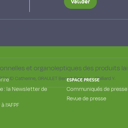
Valider
ARTIN BRUNO, Pradel P. , HULIN SOPHIE, Piquet M. , Duriot B. ,
 potassique des prairies permanentes dans l
 fertilisation sur 56 parcelles de Moselle
ionnelles et organoleptiques des produits lai
UD Catherine, GRAULET Benoit, Ferlay A. , Chilliard Y.
rire
ESPACE PRESSE
le : la Newsletter de
Communiqués de presse
Revue de presse
 à l'AFPF