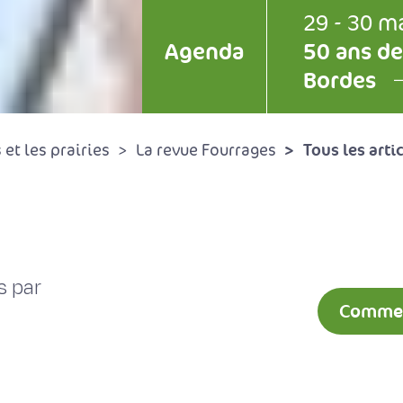
29 - 30 m
Agenda
50 ans de
Bordes
Tous les arti
et les prairies
La revue Fourrages
s par
Comment