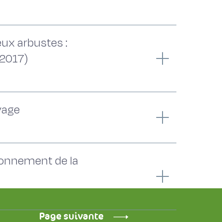
eux arbustes :
 2017)
vage
isonnement de la
Page suivante