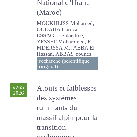
parcours du Parc
National d’Ifrane
(Maroc)
MOUKHLISS Mohamed,
OUDAHA Hamza, ESSAGHI
Salaedine, YESSEF
Mohammed, EL MDERSSA
M., ABBA El Hassan, ABBAS
Younes
recherche (scientifique
original)
Atouts et
#265
2026
faiblesses des
systèmes
ruminants du