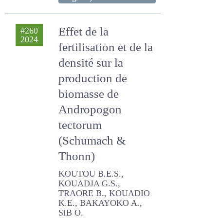
HUGUES
recherche (scientifique
original)
Effet de la
#260
2024
fertilisation et de la
densité sur la
production de
biomasse de
Andropogon
tectorum
(Schumach &
Thonn)
KOUTOU B.E.S., KOUADJA
G.S., TRAORE B., KOUADIO