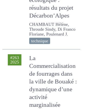
massif alpin pour
la transition
écologique :
résultats du projet
Décarbon’Alpes
CHAMBAUT Hélène,
Throude Sindy, Di Franco
Floriane, Poulenard J.
technique
La
#263
2025
Commercialisation
de fourrages dans
la ville de Bouaké :
dynamique d’une