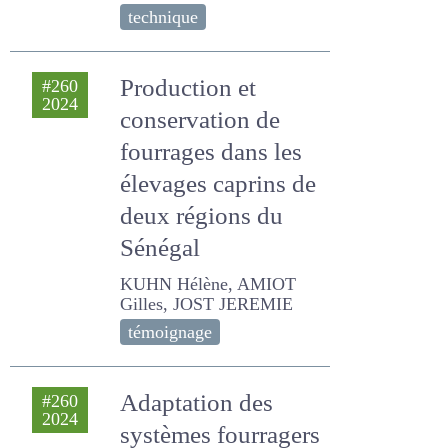
K.E., BAKAYOKO A., SIB O.
technique
Production et
#260
2024
conservation de
fourrages dans les
élevages caprins
de deux régions du
Sénégal
KUHN Hélène, AMIOT
Gilles, JOST JEREMIE
témoignage
Adaptation des
#260
2024