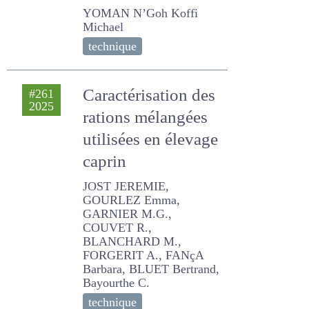
activité
marginalisée
YOMAN N’Goh Koffi
Michael
technique
Caractérisation
#261
2025
des rations
mélangées
utilisées en élevage
caprin
JOST JEREMIE, GOURLEZ
Emma, GARNIER M.G.,
COUVET R., BLANCHARD
M., FORGERIT A., FANçA