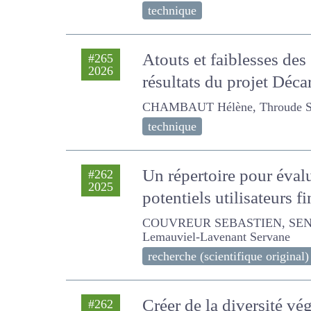
technique
Atouts et faiblesses de
#265
2026
résultats du projet Déc
CHAMBAUT Hélène, Throude Sindy, 
technique
Un répertoire pour évalu
#262
2025
potentiels utilisateurs 
COUVREUR SEBASTIEN, SENECAL J
Lavenant Servane
recherche (scientifique original)
Créer de la diversité vé
#262