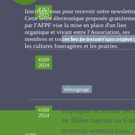
Le revenu agricole dans 
Inscrivez-vous pour recevoir notre newslett
#263
2025
Cette lettre électronique proposée
selon les systèmes fou
gratuitement par l'AFPF vise la mise en pla
d'un lien organique et vivant entre
CHATELLIER Vincent
l'Association, ses membres et toutes les
recherche (scientifique original)
personnes concernées par les cultures
fourragères et les prairies.
L’évolution des système
#260
2024
filière caprine de Nouve
JENOT Frantz
témoignage
Impliquer et former les
#260
2024
en filière caprine au C
BONNEAU-WIMMER Emilie, JACQU