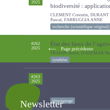
2025
biodiversité : applicatio
CLEMENT Corentin, DURANT Daphn
ANNE
recherche (scientifique original)
État des lieux de l’agri
#262
Page précédente
2025
FRADIN Julien, D'AZEMAR Mariann
synthèse
Parler des performanc
#263
2025
herbagers aux apprenan
SCHETELAT SOLINE, CHAMBAUT H
Newsletter
témoignage