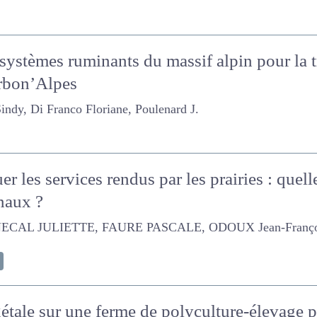
s systèmes ruminants du massif alpin pour l
arbon’Alpes
Di Franco Floriane, Poulenard J.
er les services rendus par les prairies : quel
finaux ?
ULIETTE, FAURE PASCALE, ODOUX Jean-François, Morvan-Be
gétale sur une ferme de polyculture-élevage 