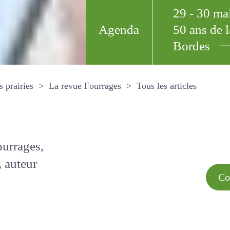
29 - 30 m
Agenda
50 ans de
Bordes
Tous les arti
et les prairies
La revue Fourrages
s par
Comment