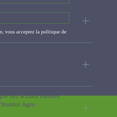
volutions et dispersion
on, vous acceptez la politique
ite
n agroécologique de la
xemple des actions menées
l’Institut Agro