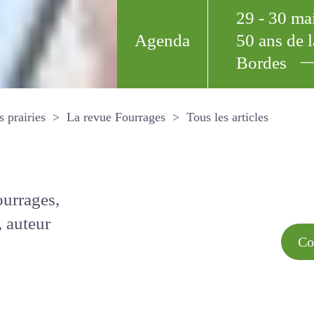
29 - 30 m
Agenda
50 ans de
Bordes
Tous les arti
et les prairies
La revue Fourrages
s par
Comment