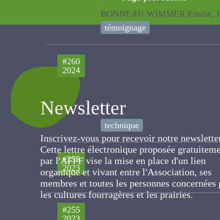
BONNEAU-WIMMER Emilie, JACQU
témoignage
Performances de prairi
#260
2024
chèvres de l’Ouest de l
en lycée agricole et en
Newsletter
JOST JEREMIE, RICHARD F., CAIL
technique
Inscrivez-vous pour recevoir notre newslett
Cette lettre électronique proposée
gratuitement par l'AFPF vise la mise en pla
Sélection des légumineu
#255
d'un lien organique et vivant entre
2023
Julier Bernadette
l'Association, ses membres et toutes les
personnes concernées par les cultures
fourragères et les prairies.
Sélection et productio
#255
2023