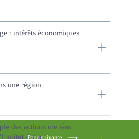
age : intérêts
ans une région
xemple des actions menées
Page suivante
l’Institut Agro