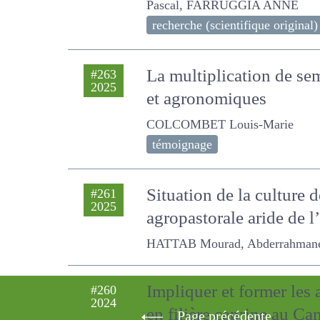
ANNE
recherche (scientifique original)
La multiplication de se
#263
2025
économiques et agron
COLCOMBET Louis-Marie
témoignage
Situation de la culture 
#261
2025
agropastorale aride de l’
HATTAB Mourad, Abderrahmane Ke
Impliquer et former les
#260
2024
Page précédente
en filière caprine au C