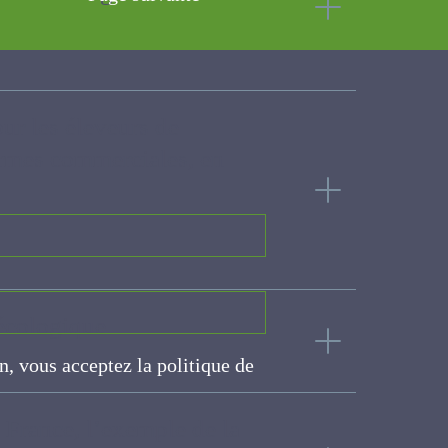
 pour les éleveurs de
n fermes commerciales,
groécologique
on, vous acceptez la politique
ite
 en France, l’exemple de