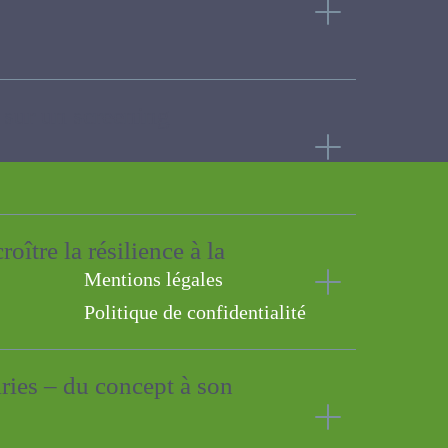
ur sur un screening
oître la résilience à la
Mentions légales
Politique de confidentialité
airies – du concept à son