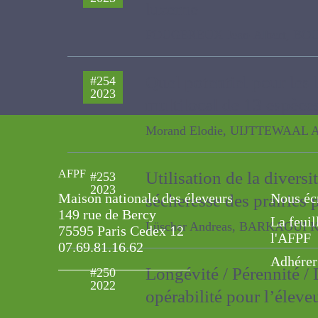
la luzerne
FOUGEREUX Jean-Albert, BOUSS
Quel potentiel pour les
#254
2023
multilocal de 13 espèc
Morand Elodie, UIJTTEWAAL AN
AFPF
Utilisation de la diversit
#253
2023
Maison nationale des éleveurs
Nous éc
sécheresse des prairi
149 rue de Bercy
La feuil
Lüscher Andreas, BARKAOUI K., FIN
75595 Paris Cedex 12
l'AFPF
07.69.81.16.62
Adhérer
Longévité / Pérennité / 
#250
2022
opérabilité pour l’éleveur