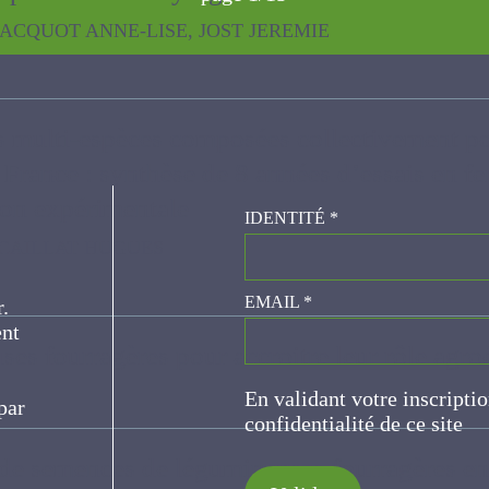
OT ANNE-LISE, JOST JEREMIE
es multi-espèces composées collectivement
a France : synthèse de 8 années d’essais e
 station expérimentale
IDENTITÉ
*
LAT HUGUES
er.
EMAIL
*
ce
ses fourragères pour accroitre leur rôle a
En validant votre inscripti
de confidentialité de ce s
n de semences de légumineuses fourragères