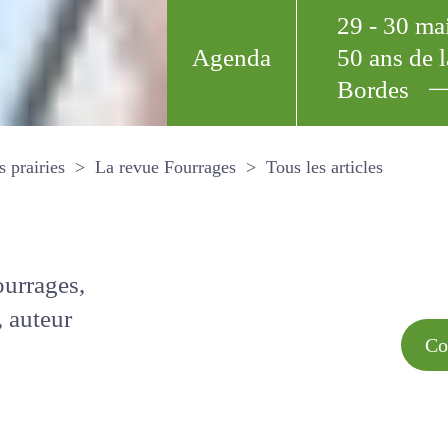
29 - 30 m
Agenda
50 ans de
Bordes
Tous les arti
et les prairies
La revue Fourrages
s par
Comment