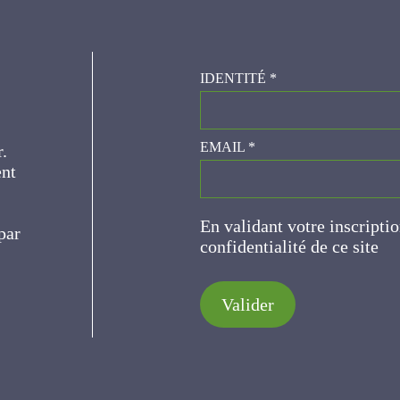
IDENTITÉ
*
er.
EMAIL
*
ce
En validant votre inscripti
de confidentialité de ce s
Valider