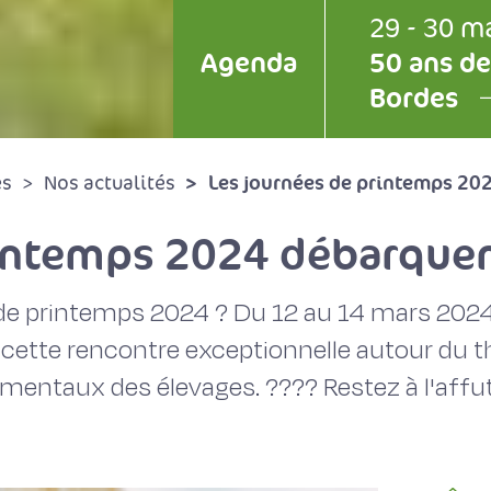
29 - 30 m
Agenda
50 ans de
Bordes
Les journées de printemps 202
és
Nos actualités
intemps 2024 débarquen
 de printemps 2024 ? Du 12 au 14 mars 2024
 cette rencontre exceptionnelle autour du
entaux des élevages. ???? Restez à l'affut