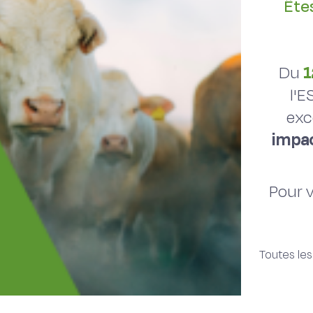
Ête
Du
1
l'E
exc
impac
Pour 
Toutes les