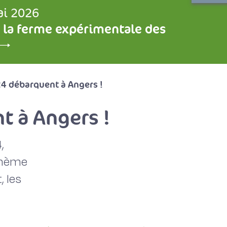
ai 2026
 la ferme expérimentale des
4 débarquent à Angers !
t à Angers !
,
 thème
, les