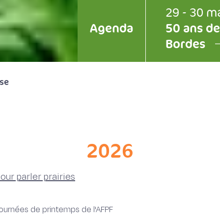
29 - 30 m
Agenda
50 ans de
Bordes
se
2026
our parler prairies
journées de printemps de l'AFPF