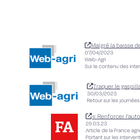
Malgré la baisse 
07/04/2023
Web-Agri
Sur le contenu des int
Traquer le gaspil
30/03/2023
Retour sur les journé
« Renforcer l’aut
29.03.23
Article de la France agr
Portant sur les interv