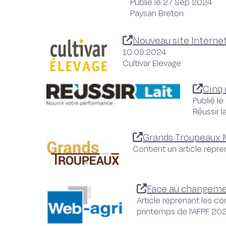
Publié le 27 Sep 2024
Paysan Breton
Nouveau site Internet
10.09.2024
Cultivar Elevage
Cinq 
Publié le
Réussir la
Grands Troupeaux M
Contient un article repr
Face au changement
Article reprenant les c
printemps de l'AFPF 20