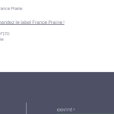
ance Prairie
andez le label France Prairie !
n°170
rie
IDENTITÉ
*