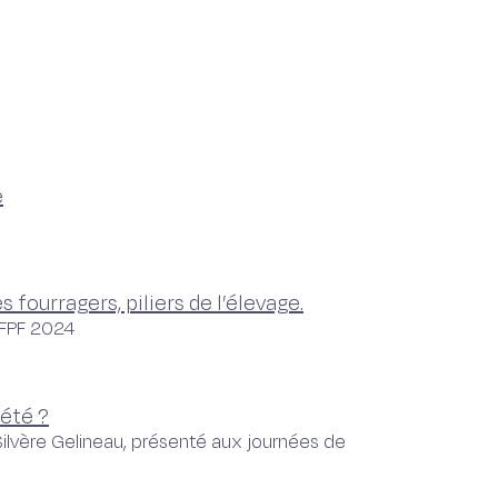
e
ourragers, piliers de l’élevage.
AFPF 2024
’été ?
Silvère Gelineau, présenté aux journées de