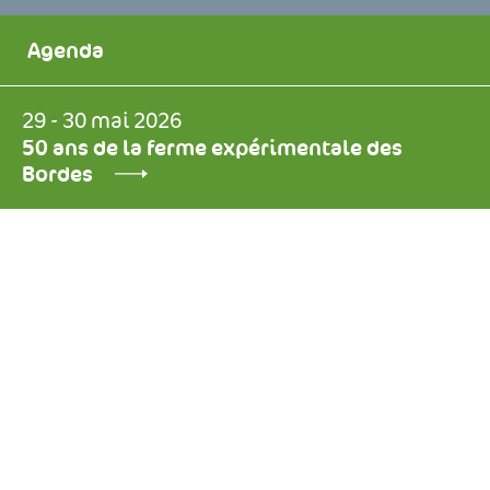
Agenda
29 - 30 mai 2026
50 ans de la ferme expérimentale des
Bordes
Notre mission
Créée en 1959, l’Association
Francophone pour les Prairies et les
Fourrages est interprofessionnelle.
L’AFPF rassemble toutes les