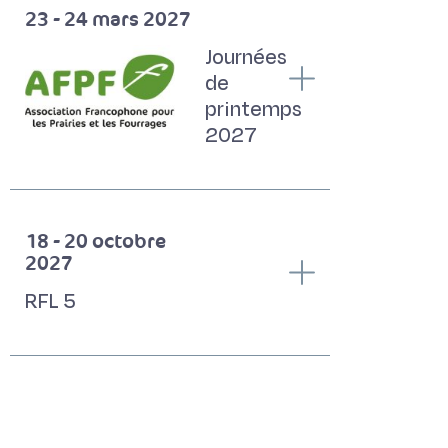
23 - 24 mars 2027
Journées
de
printemps
2027
18 - 20 octobre
2027
RFL 5