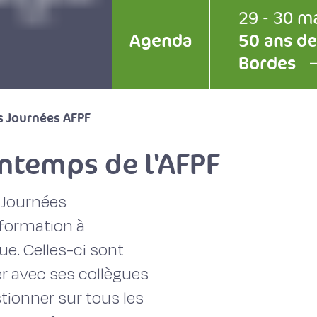
29 - 30 m
Agenda
50 ans de
Bordes
s Journées AFPF
intemps de l'AFPF
 Journées
nformation à
ue. Celles-ci sont
er avec ses collègues
tionner sur tous les