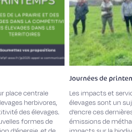
Journées de print
eur place centrale
Les impacts et serv
levages herbivores,
élevages sont un suj
tivité des élevages.
d’encre ces dernière
uvelles formes de
émissions de méthane,
ion d'énergie, et de
impacts sur la biodi