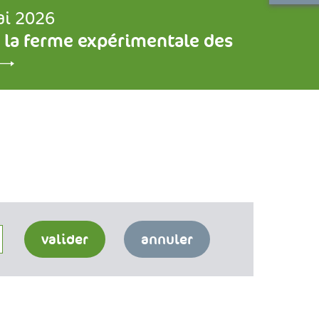
ai 2026
 la ferme expérimentale des
valider
annuler