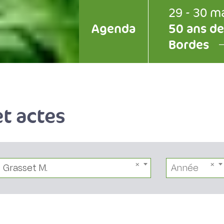
29 - 30 m
Agenda
50 ans de
Bordes
t actes
Grasset M.
Année