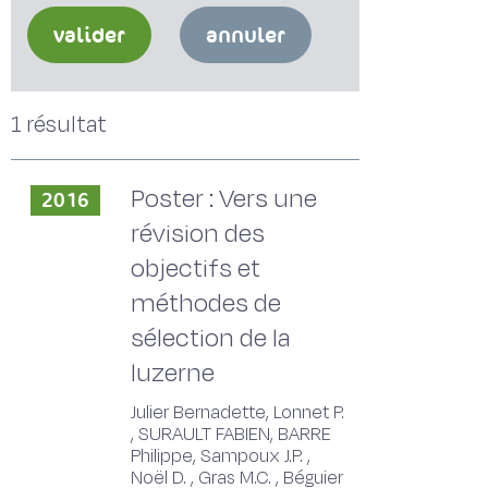
valider
annuler
1 résultat
Poster : Vers une
2016
révision des
objectifs et
méthodes de
sélection de la
luzerne
Julier Bernadette, Lonnet P.
, SURAULT FABIEN, BARRE
Philippe, Sampoux J.P. ,
Noël D. , Gras M.C. , Béguier