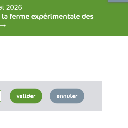
ai 2026
 la ferme expérimentale des
valider
annuler