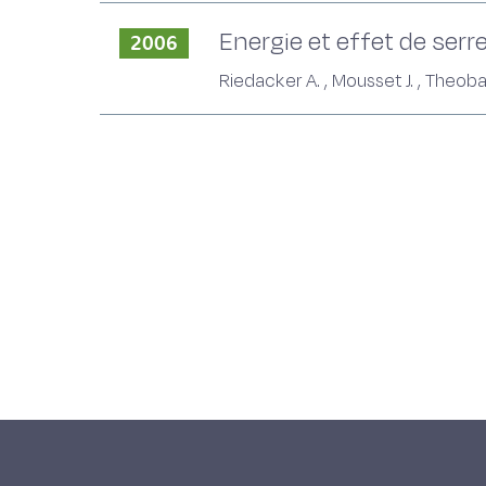
Energie et effet de serre
2006
Riedacker A. , Mousset J. , Theobal