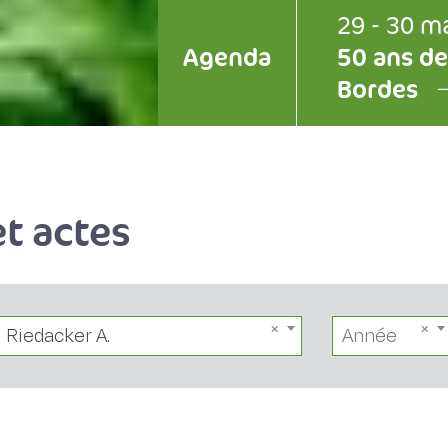
29 - 30 m
Agenda
50 ans de
Bordes
t actes
Riedacker A.
Année