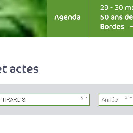
29 - 30 m
Agenda
50 ans de
Bordes
t actes
TIRARD S.
Année