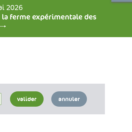
ai 2026
 la ferme expérimentale des
valider
annuler