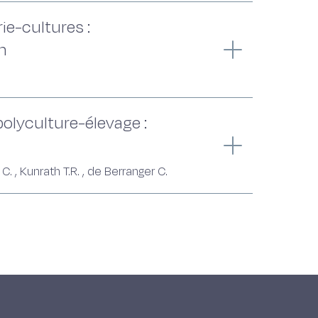
rie-cultures :
n
polyculture-élevage :
, Kunrath T.R. , de Berranger C.