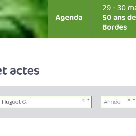
29 - 30 m
Agenda
50 ans de
Bordes
t actes
Huguet C.
Année