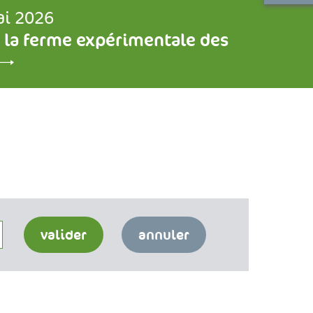
ai 2026
 la ferme expérimentale des
valider
annuler