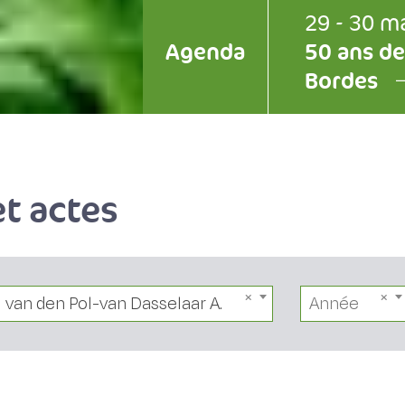
29 - 30 m
Agenda
50 ans de
Bordes
t actes
van den Pol-van Dasselaar A.
Année