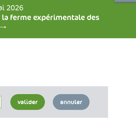
ai 2026
 la ferme expérimentale des
valider
annuler