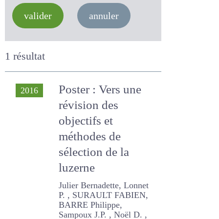
valider
annuler
1 résultat
Poster : Vers une
2016
révision des
objectifs et
méthodes de
sélection de la
luzerne
Julier Bernadette, Lonnet P.
, SURAULT FABIEN, BARRE
Philippe, Sampoux J.P. ,
Noël D. , Gras M.C. , Béguier