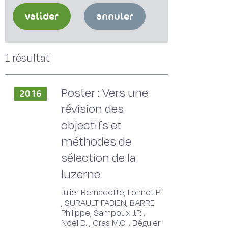
valider
annuler
1 résultat
Poster : Vers une
2016
révision des
objectifs et
méthodes de
sélection de la
luzerne
Julier Bernadette, Lonnet P.
, SURAULT FABIEN, BARRE
Philippe, Sampoux J.P. ,
Noël D. , Gras M.C. , Béguier