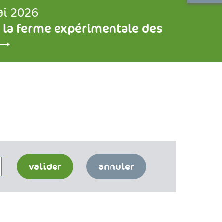
ai 2026
 la ferme expérimentale des
valider
annuler