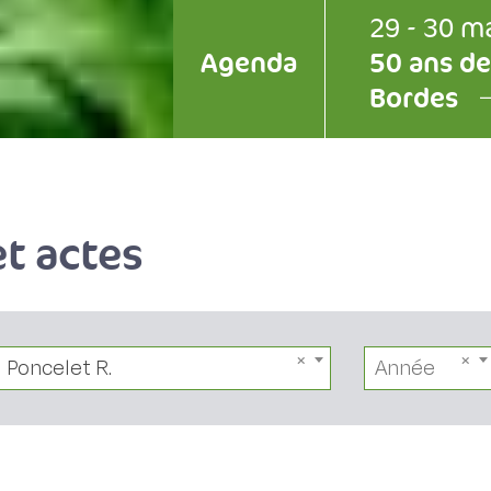
29 - 30 m
Agenda
50 ans de
Bordes
t actes
Poncelet R.
Année