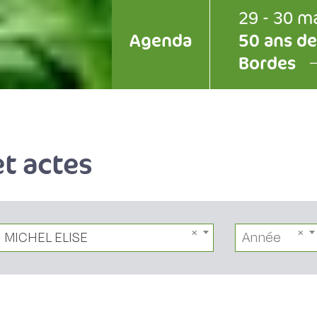
29 - 30 m
Agenda
50 ans de
Bordes
t actes
MICHEL ELISE
Année