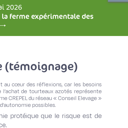
ai 2026
 la ferme expérimentale des
e (témoignage)
 au cœur des réflexions, car les besoins
 l’achat de tourteaux azotés représente
aume CREPEL du réseau « Conseil Elevage »
s d’autonomie possibles.
mie protéique que le risque est de
ce.