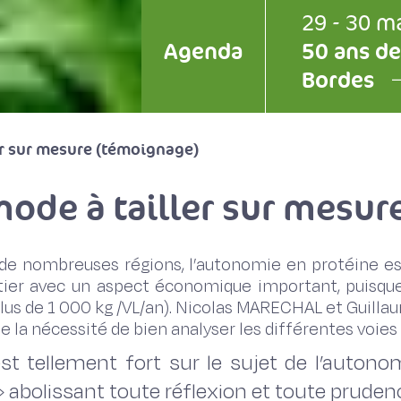
29 - 30 m
Agenda
50 ans de
Bordes
er sur mesure (témoignage)
ode à tailler sur mesur
e nombreuses régions, l’autonomie en protéine est
tier avec un aspect économique important, puisque
plus de 1 000 kg /VL/an). Nicolas MARECHAL et Guill
 de la nécessité de bien analyser les différentes voie
t tellement fort sur le sujet de l’autono
abolissant toute réflexion et toute pruden