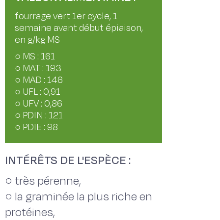
fourrage vert 1er cycle, 1
semaine avant début épiaison,
en g/kg MS
○ MS : 161
○ MAT : 193
○ MAD : 146
○ UFL : 0,91
○ UFV : 0,86
○ PDIN : 121
○ PDIE : 98
INTÉRÊTS DE L'ESPÈCE :
○ très pérenne,
○ la graminée la plus riche en
protéines,