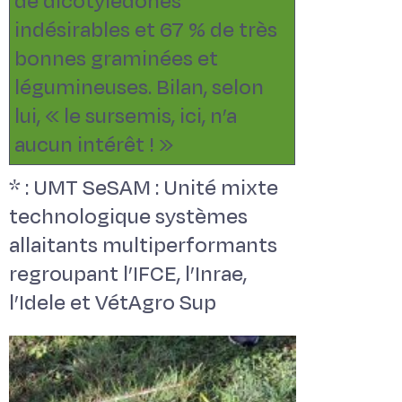
de dicotylédones
indésirables et 67 % de très
bonnes graminées et
légumineuses. Bilan, selon
lui, « le sursemis, ici, n’a
aucun intérêt ! »
* : UMT SeSAM : Unité mixte
technologique systèmes
allaitants multiperformants
regroupant l’IFCE, l’Inrae,
l’Idele et VétAgro Sup