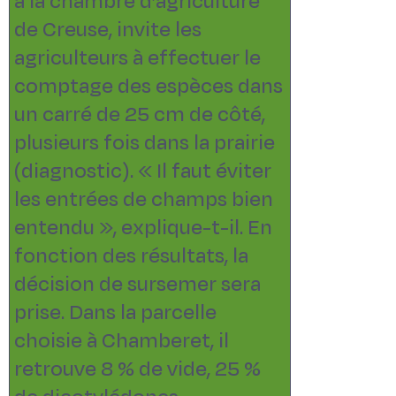
à la chambre d’agriculture
de Creuse, invite les
agriculteurs à effectuer le
comptage des espèces dans
un carré de 25 cm de côté,
plusieurs fois dans la prairie
(diagnostic). « Il faut éviter
les entrées de champs bien
entendu », explique-t-il. En
fonction des résultats, la
décision de sursemer sera
prise. Dans la parcelle
choisie à Chamberet, il
retrouve 8 % de vide, 25 %