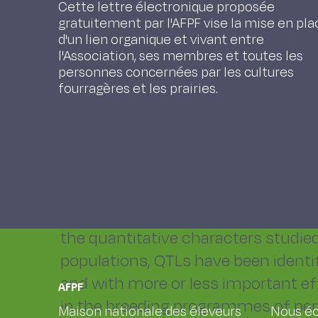
Cette lettre électronique proposée
available regarding the detection of
gratuitement par l'AFPF vise la mise en pla
These are only now beginning to be
d'un lien organique et vivant entre
forage species is complex (heteroz
l'Association, ses membres et toutes les
personnes concernées par les cultures
financial investments are relatively
fourragères et les prairies.
works undertaken by private group
The characters studied relate to res
stress (fungal or bacterial diseases)
short nitrogen supply), morphogen
growth, branching, tillering, output
(digestibility, soluble carbohydrate 
the quantitative characters studie
populations, QTLs have been identif
and with more or less important eff
AFPF
in the breeding programmes of per
Maison nationale des éleveurs
Nous éc