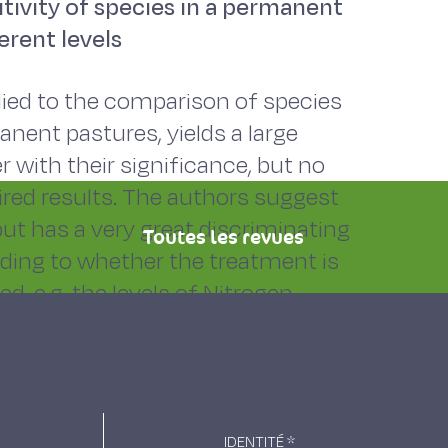
itivity of species in a permanent
erent levels
lied to the comparison of species
anent pastures, yields a large
r with their significance, but no
red results. The authors suggest
ut has a very great discriminating
Toutes les revues
ding to whether the treatment is
ied, e.g. the levels of Nitrogen
 there is a gross sensitivity index,
r each level, but by means of
at a higher level.
IDENTITÉ
*