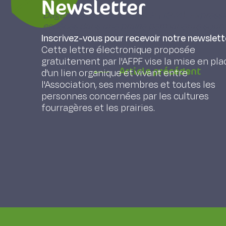
Newsletter
Daget-Bertoletti L., Daget P. (1974). Express
espèces dans une prairie permanente soumi
niveaux, Fourrages 57, 121-131.
Inscrivez-vous pour recevoir notre newslett
Cette lettre électronique proposée
gratuitement par l'AFPF vise la mise en pla
Article précédent
d'un lien organique et vivant entre
l'Association, ses membres et toutes les
personnes concernées par les cultures
fourragères et les prairies.