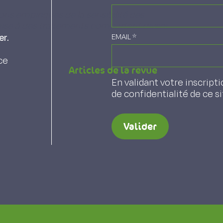
ions empiriques de la sensibilité des
se à des traitements comportant divers
er.
EMAIL
*
ce
Articles de la revue
En validant votre inscripti
de confidentialité de ce s
Valider