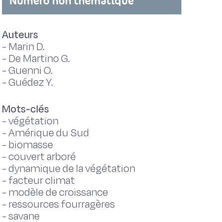
Numéro non thématique
Auteurs
-
Marin D.
-
De Martino G.
-
Guenni O.
-
Guédez Y.
Mots-clés
-
végétation
-
Amérique du Sud
-
biomasse
-
couvert arboré
-
dynamique de la végétation
-
facteur climat
-
modèle de croissance
-
ressources fourragères
-
savane