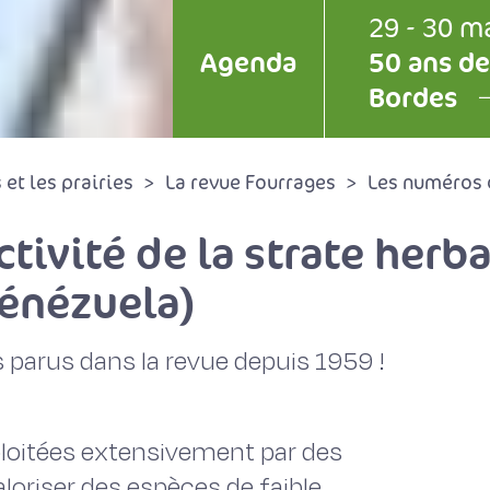
29 - 30 m
Agenda
50 ans de
Bordes
et les prairies
La revue Fourrages
Les numéros 
tivité de la strate herb
Vénézuela)
 parus dans la revue depuis 1959 !
loitées extensivement par des
aloriser des espèces de faible