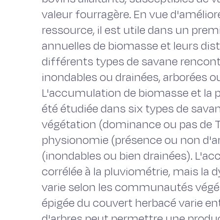
valeur fourragère. En vue d'améliore
ressource, il est utile dans un pre
annuelles de biomasse et leurs dis
différents types de savane rencont
inondables ou drainées, arborées ou
L'accumulation de biomasse et la pr
été étudiée dans six types de savan
végétation (dominance ou pas de T
physionomie (présence ou non d'ar
(inondables ou bien drainées). L'a
corrélée à la pluviométrie, mais l
varie selon les communautés végéta
épigée du couvert herbacé varie ent
d'arbres peut permettre une produc