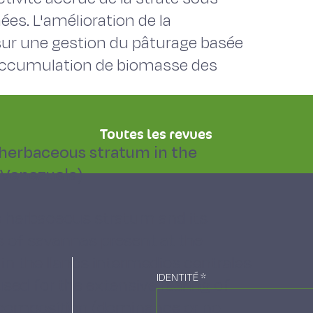
ées. L'amélioration de la
sur une gestion du pâturage basée
'accumulation de biomasse des
Toutes les revues
 herbaceous stratum in the
(Venezuela)
 herbaceous stratum and its
s of savannas present at the
in the llanos intermedios centrales
IDENTITÉ
*
sed for the extensive rearing of
al composition (dominance or no