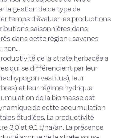
r la gestion de ce type de
mier temps d'évaluer les productions
tributions saisonnières dans
rés dans cette région : savanes
 non...
oductivité de la strate herbacée a
es qui se différencient par leur
rachypogon vestitus), leur
bres) et leur régime hydrique
ccumulation de la biomasse est
a dynamique de cette accumulation
les étudiées. La productivité
re 3,0 et 9,1 t/ha/an. La présence
tivité accrue de la strate sous-