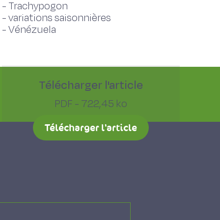
-
Trachypogon
-
variations saisonnières
-
Vénézuela
Télécharger l'article
PDF - 722,45 ko
Télécharger l'article