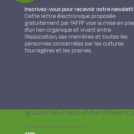
dominance of Trachypogon vestitus)
Inscrivez-vous pour recevoir notre newslett
absence of trees), and their water 
Cette lettre électronique proposée
gratuitement par l'AFPF vise la mise en pla
drained). Bio-mass accumulation is 
d'un lien organique et vivant entre
dynamics vary according to the ty
l'Association, ses membres et toutes les
personnes concernées par les cultures
ground productivity of the herbac
fourragères et les prairies.
between 3.0 and 9.1 t/ha/year, the 
Trachypogon tree savanna on deep 
alter the productivity of the unde
cattle production on this type of 
through an optimization of the g
various kinds of accumulation dyn
ground bio-mass of the different 