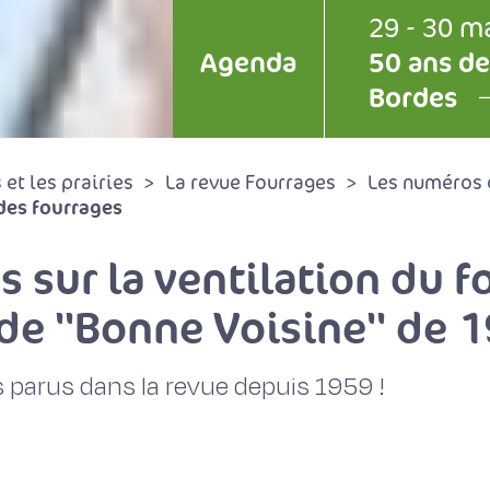
29 - 30 m
Agenda
50 ans de
Bordes
et les prairies
La revue Fourrages
Les numéros 
des fourrages
s sur la ventilation du 
 de ''Bonne Voisine'' de 1
 parus dans la revue depuis 1959 !