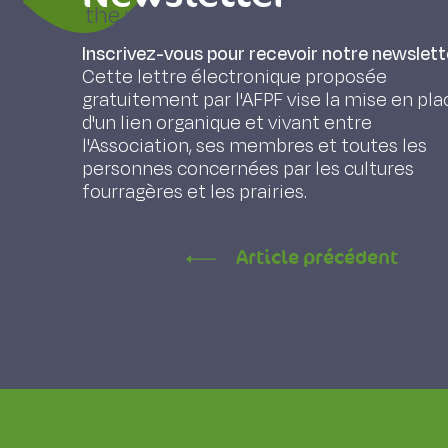
the wave's propagation is slowed by
unfavourable to water voles, such
Inscrivez-vous pour recevoir notre newslett
areas.
Cette lettre électronique proposée
gratuitement par l'AFPF vise la mise en pla
d'un lien organique et vivant entre
l'Association, ses membres et toutes les
Berthier K., Giraudoux P., Foltête J.-C. (201
personnes concernées par les cultures
pullulations de campagnols terrestres, Four
fourragères et les prairies.
Article précédent