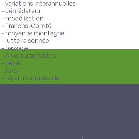
-
variations interannuelles
-
déprédateur
-
modélisation
-
Franche-Comté
-
moyenne montagne
-
lutte raisonnée
-
paysage
-
Arvicola terrestris
-
dégât
-
Jura
-
répartition spatiale
-
campagnol terrestre
-
Doubs
Télécharger l'article