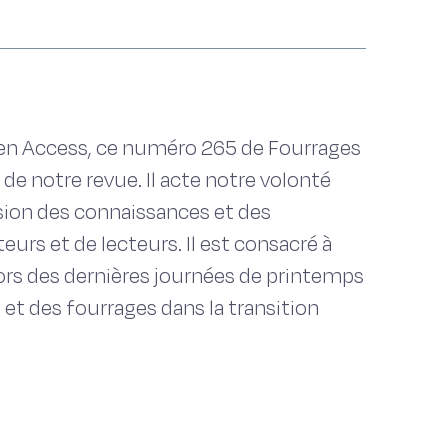
en Access, ce numéro 265 de Fourrages
de notre revue. Il acte notre volonté
sion des connaissances et des
rs et de lecteurs. Il est consacré à
ors des dernières journées de printemps
s et des fourrages dans la transition
ndateurs de l’agroécologie reposent sur
visent à en accroitre la résilience,