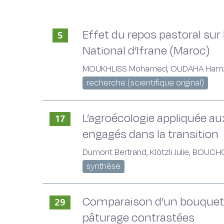
Effet du repos pastoral sur 
5
National d’Ifrane (Maroc)
MOUKHLISS Mohamed, OUDAHA Hamza,
recherche (scientifique original)
L’agroécologie appliquée au
17
engagés dans la transition
Dumont Bertrand, Klötzli Julie, BOUCH
synthèse
Comparaison d’un bouquet d
29
pâturage contrastées