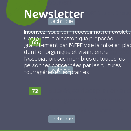
couvert
Newsletter
BRUNEAU Pierre, FORTIN Julien, Chartier
technique
Inscrivez-vous pour recevoir notre newslett
Cette lettre électronique proposée
Vers des variétés de luzern
65
gratuitement par l'AFPF vise la mise en pla
dans des systèmes agroéc
d'un lien organique et vivant entre
l'Association, ses membres et toutes les
El Ghazzal Zineb, LOUARN GAËTAN, Jul
personnes concernées par les cultures
synthèse
fourragères et les prairies.
Stratégies d’adaptation et
73
changement climatique
Castellan Elisabeth, DE BOISSIEU C., 
technique