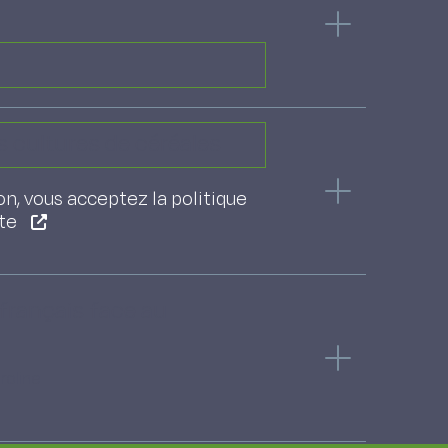
s cultures de céréales
on, vous acceptez la politique
ite
français face au
roline