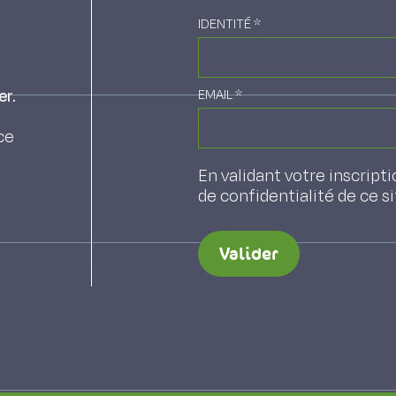
IDENTITÉ
*
 P., Ferrandon T., Letellier B. , DAVEAU BERTRAND
er.
EMAIL
*
e utilisées en tant que mulch vivant pour de
ce
ologiques
En validant votre inscripti
ier Bernadette
de confidentialité de ce s
Valider
 d’atténuation dans les systèmes ruminants 
KENTZEL Marion, MADRID AURELIE, MIQUEL Marie, Sauvageot Ca