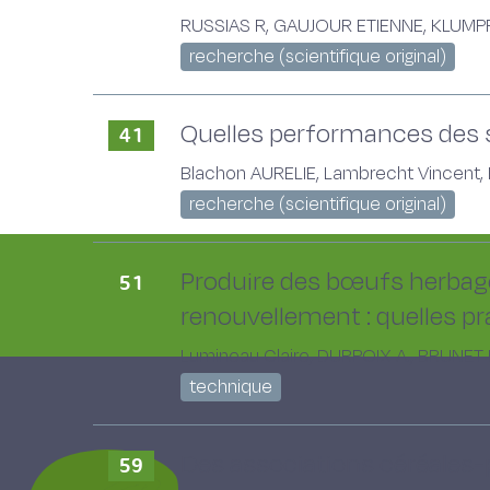
RUSSIAS R, GAUJOUR ETIENNE, KLUMPP K
recherche (scientifique original)
Quelles performances des sy
41
Blachon AURELIE, Lambrecht Vincent, H
recherche (scientifique original)
Produire des bœufs herbager
51
renouvellement : quelles pr
Lumineau Claire, DURPOIX A., BRUNET
technique
Des associations céréales-p
59