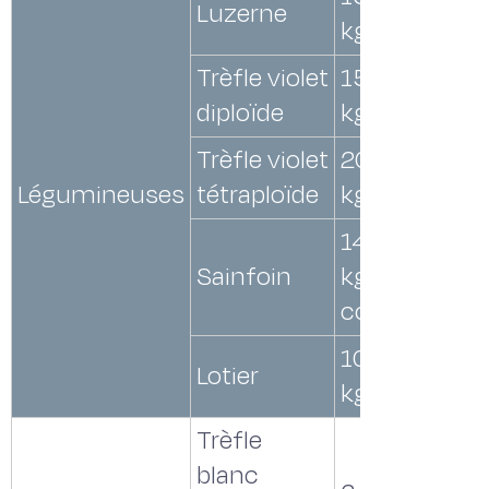
Luzerne
kg/ha
Trèfle violet
15 à 20
diploïde
kg/ha
Trèfle violet
20 à 25
Légumineuses
tétraploïde
kg/ha
140
Sainfoin
kg/ha de
cosses
10 à 15
Lotier
kg/ha
Trèfle
blanc