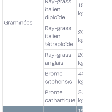
Ray-grass
15 à 20
italien
kg/ha
diploïde
Graminées
Ray-grass
20 à 25
italien
kg/ha
tétraploïde
Ray-grass
20 à 25
anglais
kg/ha
Brome
40 à 45
sitchensis
kg/ha
Brome
50 à 60
cathartique
kg/ha
15 à 20