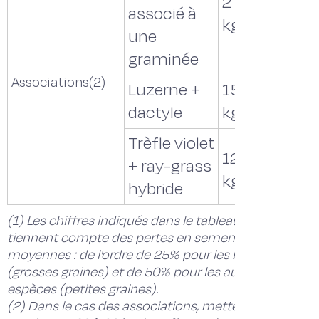
2 à 3
associé à
kg/ha
une
graminée
Associations(2)
Luzerne +
15 + 12
dactyle
kg/ha
Trèfle violet
12 + 10
+ ray-grass
kg/ha
hybride
(1) Les chiffres indiqués dans le tableau
tiennent compte des pertes en semences
moyennes : de l'ordre de 25% pour les bromes
(grosses graines) et de 50% pour les autres
espèces (petites graines).
(2) Dans le cas des associations, mettez au