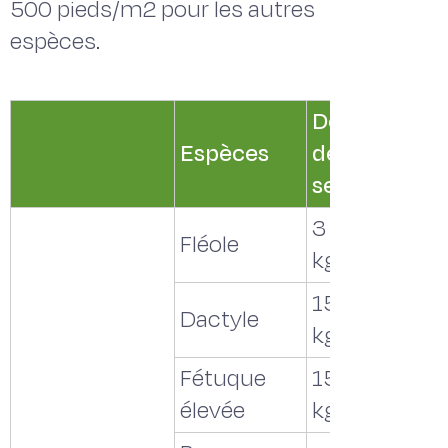
500 pieds/m2 pour les autres
espèces.
Doses
Espèces
de
semis(1)
3 à 6
Fléole
kg/ha
15 à 20
Dactyle
kg/ha
Fétuque
15 à 20
élevée
kg/ha