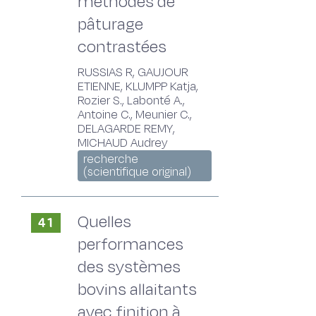
méthodes de
pâturage
contrastées
RUSSIAS R, GAUJOUR
ETIENNE, KLUMPP Katja,
Rozier S., Labonté A.,
Antoine C., Meunier C.,
DELAGARDE REMY,
MICHAUD Audrey
recherche
(scientifique original)
Quelles
41
performances
des systèmes
bovins allaitants
avec finition à