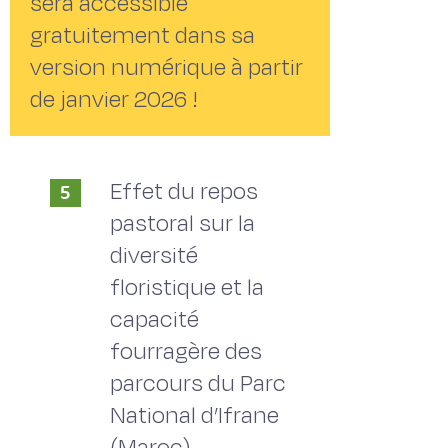
sera accessible
gratuitement dans sa
version numérique à partir
de janvier 2026 !
Effet du repos
5
pastoral sur la
diversité
floristique et la
capacité
fourragère des
parcours du Parc
National d’Ifrane
(Maroc)