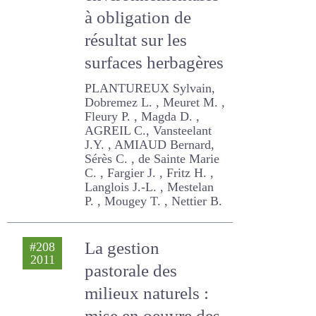
environnementales
à obligation de
résultat sur les
surfaces
herbagères
PLANTUREUX Sylvain,
Dobremez L. , Meuret M. ,
Fleury P. , Magda D. , AGREIL
C., Vansteelant J.Y. , AMIAUD
Bernard, Sérès C. , de
Sainte Marie C. , Fargier J. ,
Fritz H. , Langlois J.-L. ,
Mestelan P. , Mougey T. ,
Nettier B.
La gestion
#208
2011
pastorale des