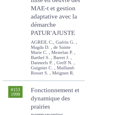
milieux naturels :
mise en oeuvre
des MAE-t et
gestion adaptative
avec la démarche
PATUR'AJUSTE
AGREIL C., Guérin G. ,
Magda D. , de Sainte Marie
C. , Mestelan P. , Barthel S. ,
Barret J. , Danneels P. , Greff
N. , Guignier C. , Mailland-
Rosset S. , Meignen R.
Fonctionnement
#153
1998
et dynamique des