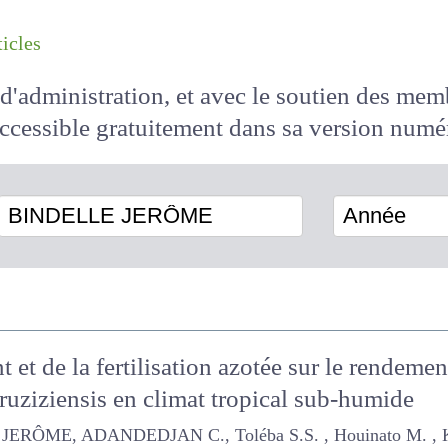
les articles
il d'administration, et avec le soutien des 
 accessible
gratuitement
dans sa version
BINDELLE JERÔME
Année
t et de la fertilisation azotée sur le rendem
 ruziziensis en climat tropical sub-humide
ADANDEDJAN C., Toléba S.S. , Houinato M. , Kindomihou V. , N