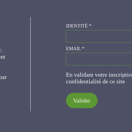
IDENTITÉ
*
er.
EMAIL
*
ce
En validant votre inscripti
de confidentialité de ce s
Valider