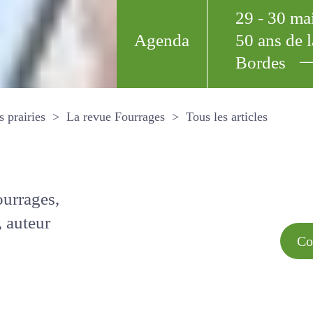
29 - 30 m
Agenda
50 ans de
Bordes
Tous les arti
et les prairies
La revue Fourrages
s par
Comment