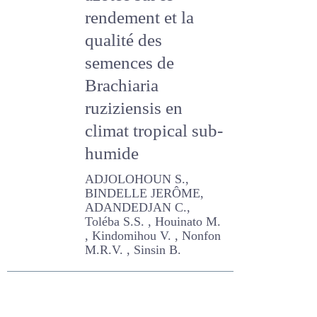
azotée sur le
rendement et la
qualité des
semences de
Brachiaria
ruziziensis en
climat tropical
sub-humide
ADJOLOHOUN S., BINDELLE
JERÔME, ADANDEDJAN C.,
Toléba S.S. , Houinato M. ,
Kindomihou V. , Nonfon
M.R.V. , Sinsin B.