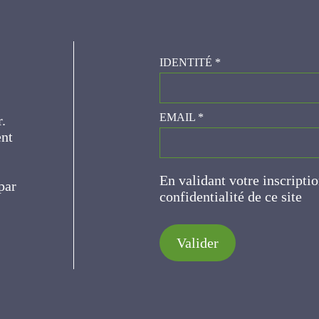
IDENTITÉ
*
er.
EMAIL
*
ce
En validant votre inscripti
de confidentialité de ce s
Valider