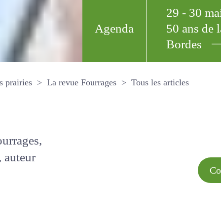
29 - 30 m
Agenda
50 ans de
Bordes
Tous les arti
et les prairies
La revue Fourrages
s par
Comment