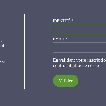
IDENTITÉ
*
er.
EMAIL
*
ce
En validant votre inscripti
de confidentialité de ce s
Valider