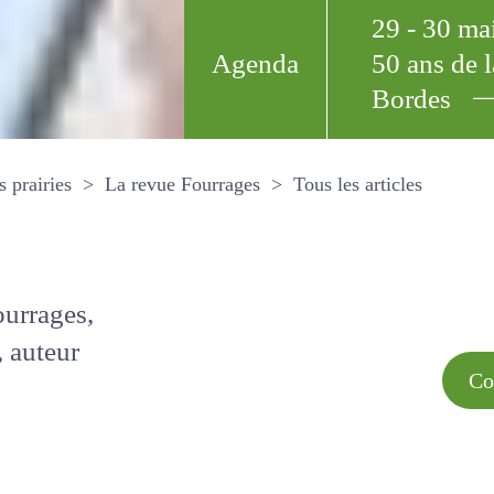
29 - 30 m
Agenda
50 ans de
Bordes
Tous les arti
et les prairies
La revue Fourrages
s par
Comment